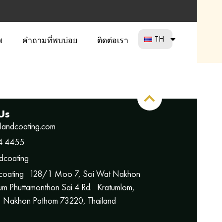
TH
พ
คำถามที่พบบ่อย
ติดต่อเรา
Us
ilandcoating.com
4 4455
dcoating
 coating 128/1 Moo 7, Soi Wat Nakhon
m Phuttamonthon Sai 4 Rd. Kratumlom,
 Nakhon Pathom 73220, Thailand